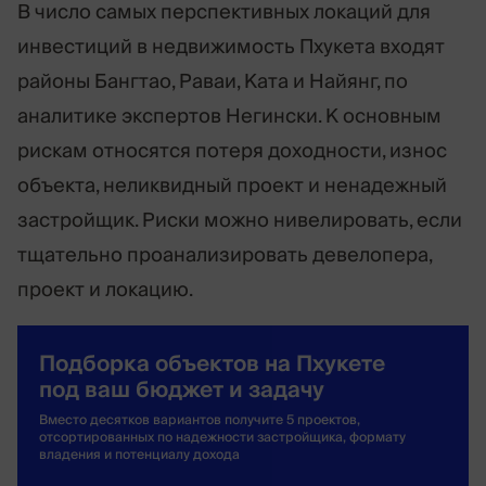
В число самых перспективных локаций для
инвестиций в недвижимость Пхукета входят
районы Бангтао, Раваи, Ката и Найянг, по
аналитике экспертов Негински. К основным
рискам относятся потеря доходности, износ
объекта, неликвидный проект и ненадежный
застройщик. Риски можно нивелировать, если
тщательно проанализировать девелопера,
проект и локацию.
Подборка объектов на Пхукете
под ваш бюджет и задачу
Вместо десятков вариантов получите 5 проектов,
отсортированных по надежности застройщика, формату
владения и потенциалу дохода