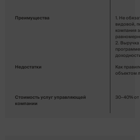
Преимущества
1. Не обяз
видовой, 
компания з
равномерн
2. Выручка
программе
доходност
Недостатки
Как правил
объектом л
Стоимость услуг управляющей
30–40% от
компании