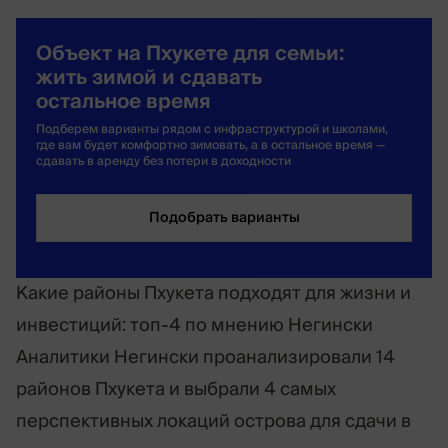
Объект на Пхукете для семьи:
жить зимой и сдавать
остальное время
Подберем варианты рядом с инфраструктурой и школами,
где вам будет комфортно зимовать, а в остальное время —
сдавать в аренду без потери в доходности
Подобрать варианты
Какие районы Пхукета подходят для жизни и
инвестиций: топ-4 по мнению Негински
Аналитики Негински проанализировали 14
районов Пхукета и выбрали 4 самых
перспективных локаций острова для сдачи в