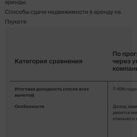
аренды.
Способы сдачи недвижимости в аренду на
Пхукете
По про
Категория сравнения
через 
компан
Итоговая доходность (после всех
7–10% год
вычетов)
Особенности
Доход зави
делится м
отельного