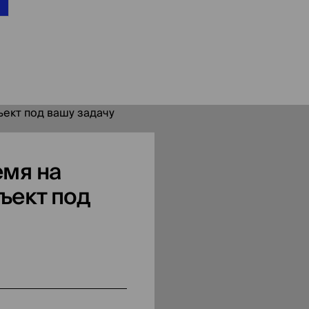
мя на
ъект под