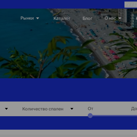
РУ /
Д
Рынки
О нас
Каталог
Блог
От
Д
Количество спален