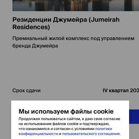
Резиденции Джумейра (Jumeirah
Residences)
Премиальный жилой комплекс под управлением
бренда Джумейра
Срок сдачи
IV квартал 20
Мы используем файлы cookie
Узнать о проекте
Продолжая пользоваться сайтом, я даю свое согласие
на использование файлов cookie и подтверждаю,
что ознакомился и согласен c условиями
политики
конфиденциальности
и
пользовательского соглашения.