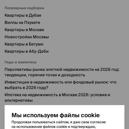
Популярные подборки
Квартиры в Дубае
Виллы на Пхукете
Квартиры в Москве
Новостройки Москвы
Квартиры в Батуми
Квартиры в Абу-Даби
Гиды и аналитика
Перспективы рынка элитной недвижимости на 2026 год:
тенденции, горячие точки и доходность
Инвестиции в недвижимость или фондовый рынок: что
выбрать в 2026 году?
Ипотека на недвижимость в Москве 2026: условия и
альтернативы
6 лучших районов Дубая для инвестиций в 2026 году
Мы используем файлы cookie
Продолжая пользоваться сайтом, я даю свое согласие
© 2020-2026 NEGINSKIY BUREAU REAL ESTATE L.L.C
на использование файлов cookie и подтверждаю,