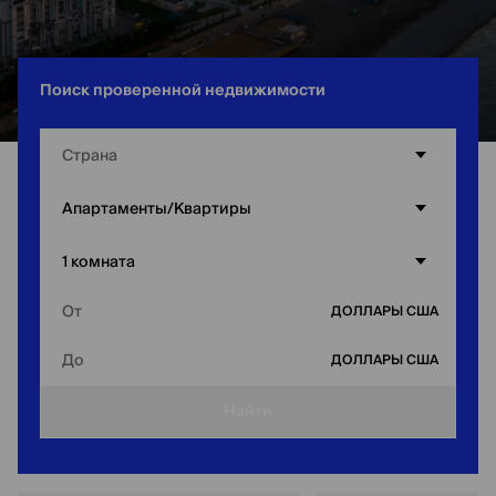
Поиск проверенной недвижимости
Страна
Главная
/
Батуми
/
Однокомнатные квартиры в Батуми
Апартаменты/Квартиры
1 комната
От
ДОЛЛАРЫ США
До
ДОЛЛАРЫ США
Найти