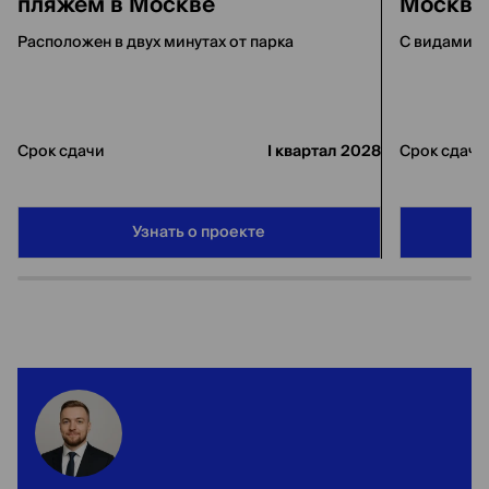
пляжем в Москве
Москве
Расположен в двух минутах от парка
С видами на
Срок сдачи
I квартал 2028
Срок сдачи
Узнать о проекте