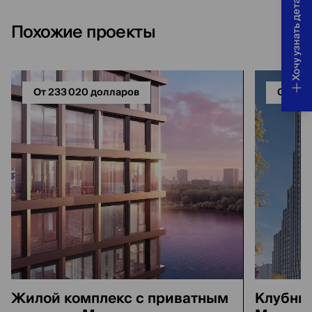
Хочу узнать детали
Похожие проекты
От 233 020 долларов
От 229
Жилой комплекс с приватным
Клубны