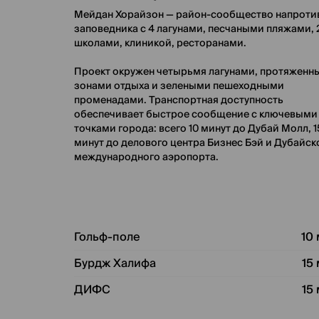
Мейдан Хорайзон — район-сообщество напроти
заповедника с 4 лагунами, песчаными пляжами, 
школами, клиникой, ресторанами.
Проект окружен четырьмя лагунами, протяженн
зонами отдыха и зелеными пешеходными
променадами. Транспортная доступность
обеспечивает быстрое сообщение с ключевыми
точками города: всего 10 минут до Дубай Молл, 1
минут до делового центра Бизнес Бэй и Дубайск
международного аэропорта.
Гольф-поле
10
Бурдж Халифа
15
ДИФС
15