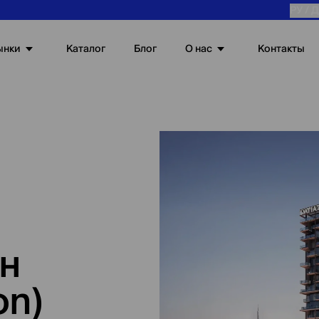
РУ /
Д
ынки
О нас
Каталог
Блог
Контакты
он
on)