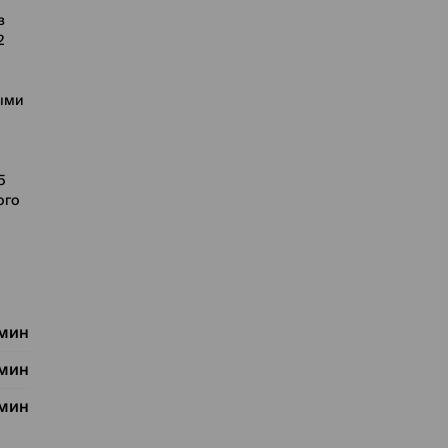
в
2
ыми
5
ого
 мин
 мин
 мин