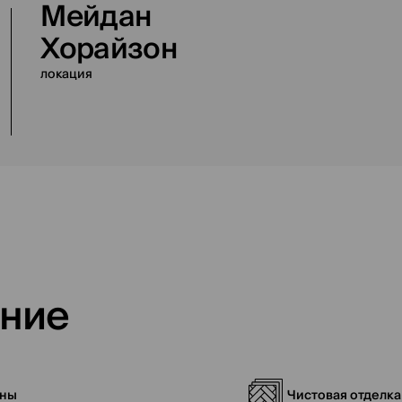
Мейдан
Хорайзон
локация
ение
йны
Чистовая отделка