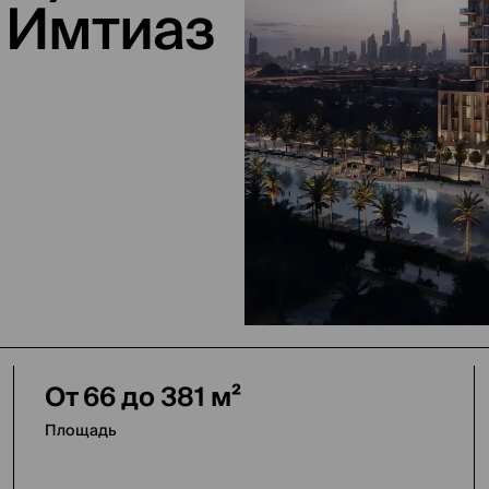
 Имтиаз
От 66 до 381 м²
Площадь