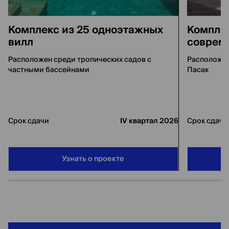
Комплекс из 25 одноэтажных
Комплек
вилл
соврем
Расположен среди тропических садов с
Расположен
частными бассейнами
Пасак
Срок сдачи
IV квартал 2026
Срок сдачи
Узнать о проекте