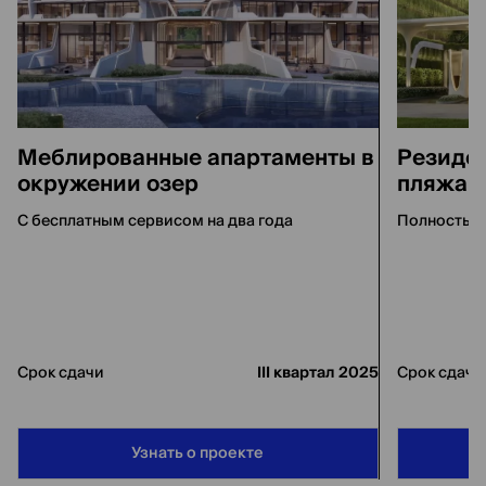
Меблированные апартаменты в
Резиден
окружении озер
пляжа
С бесплатным сервисом на два года
Полностью
Срок сдачи
III квартал 2025
Срок сдачи
Узнать о проекте