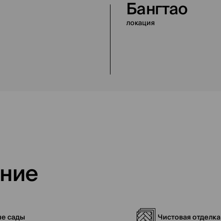
Бангтао
локация
ение
е сады
Чистовая отделка