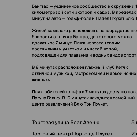
Бангтао — уединенное сообщество в окружении 1
километровой сети экотроп и садов. В пределах 
минут на авто — гольф-поле и Падел Пхукет Блю 
Жилой комплекс расположен в непосредственн
близости от пляжа Бантао, до которого можно
доехать за 7 минут. Пляж известен своим
протяженным участком и чистой водой,
подходящей для плавания и водных видов спорт
В 8 минутах расположен пляжный клуб Кетч с
отличной музыкой, гастрономией и яркой ночно
жизнью.
Для любителей гольфа в 7 минутах доступно пол
Лагуна Гольф. В 10 минутах находится семейный
центр развлечений Блю Три Пхукет.
Торговая улица Боат Авеню
5
Торговый центр Порто де Пхукет
7