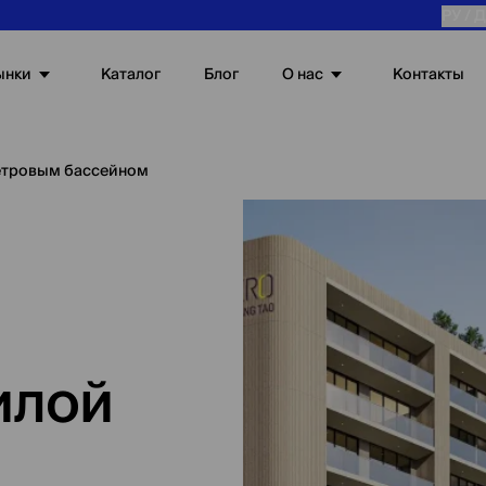
РУ /
Д
ынки
О нас
Каталог
Блог
Контакты
етровым бассейном
илой