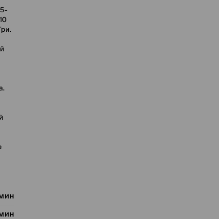
5-
10
Три.
ой
а.
й
е
 мин
 мин