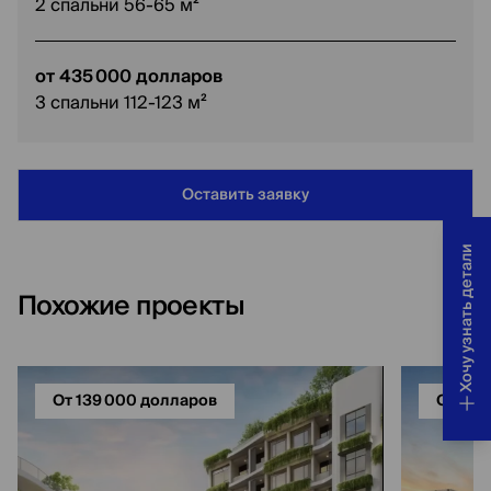
2 спальни 56-65 м²
от 435 000 долларов
3 спальни 112-123 м²
Оставить заявку
Хочу узнать детали
Похожие проекты
От 139 000 долларов
От 104