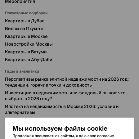
Мероприятия
Популярные подборки
Квартиры в Дубае
Виллы на Пхукете
Квартиры в Москве
Новостройки Москвы
Квартиры в Батуми
Квартиры в Абу-Даби
Гиды и аналитика
Перспективы рынка элитной недвижимости на 2026 год:
тенденции, горячие точки и доходность
Инвестиции в недвижимость или фондовый рынок: что
выбрать в 2026 году?
Ипотека на недвижимость в Москве 2026: условия и
альтернативы
6 лучших районов Дубая для инвестиций в 2026 году
Мы используем файлы cookie
Продолжая пользоваться сайтом, я даю свое согласие
© 2020-2026 NEGINSKIY BUREAU REAL ESTATE L.L.C