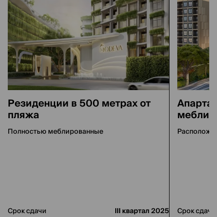
Резиденции в 500 метрах от
Апартам
пляжа
меблир
Полностью меблированные
Расположен
Срок сдачи
III квартал 2025
Срок сдачи