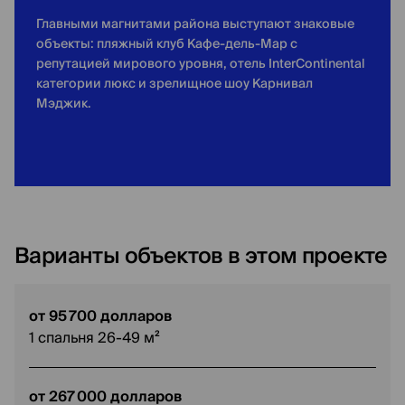
Главными магнитами района выступают знаковые
объекты: пляжный клуб Кафе-дель-Мар с
репутацией мирового уровня, отель InterContinental
категории люкс и зрелищное шоу Карнивал
Мэджик.
Варианты объектов в этом проекте
от 95 700 долларов
1 спальня 26-49 м²
от 267 000 долларов