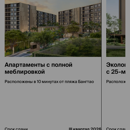
Апартаменты с полной
Эколог
меблировкой
с 25-м
Расположены в 10 минутах от пляжа Бангтао
Расположен
Срок сдачи
III квартал 2026
Срок сдачи