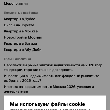
Мероприятия
Популярные подборки
Квартиры в Дубае
Виллы на Пхукете
Квартиры в Москве
Новостройки Москвы
Квартиры в Батуми
Квартиры в Абу-Даби
Гиды и аналитика
Перспективы рынка элитной недвижимости на 2026 год:
тенденции, горячие точки и доходность
Инвестиции в недвижимость или фондовый рынок: что
выбрать в 2026 году?
Ипотека на недвижимость в Москве 2026: условия и
альтернативы
6 лучших районов Дубая для инвестиций в 2026 году
Мы используем файлы cookie