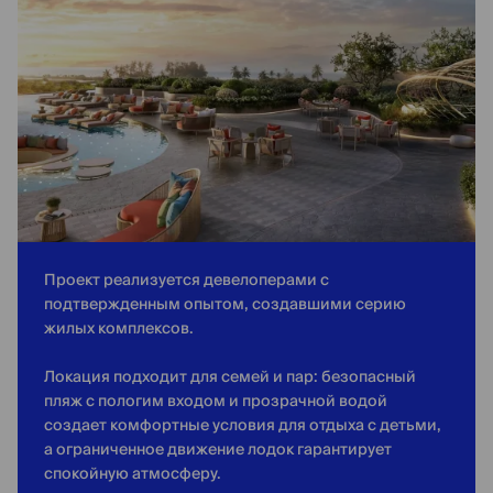
Проект реализуется девелоперами с
подтвержденным опытом, создавшими серию
жилых комплексов.
Локация подходит для семей и пар: безопасный
пляж с пологим входом и прозрачной водой
создает комфортные условия для отдыха с детьми,
а ограниченное движение лодок гарантирует
спокойную атмосферу.