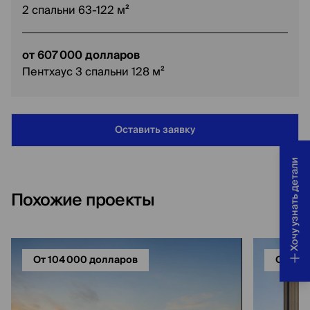
2 спальни 63-122 м²
от 607 000 долларов
Пентхаус 3 спальни 128 м²
Оставить заявку
Хочу узнать детали
Похожие проекты
От 104 000 долларов
От 120